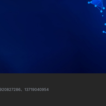
920827286、13719040954