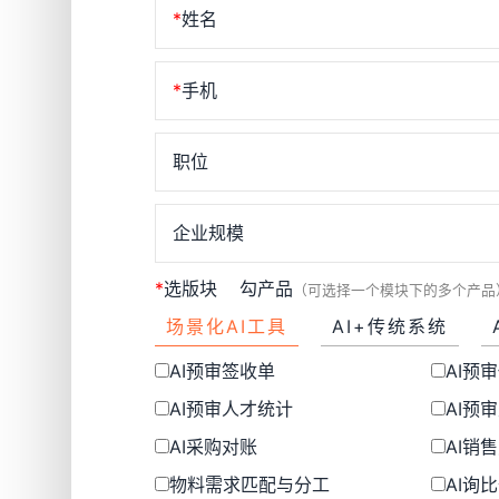
*
姓名
*
手机
职位
企业规模
*
选版块
勾产品
（可选择一个模块下的多个产品
场景化AI工具
AI+传统系统
AI预审签收单
AI预
AI预审人才统计
AI预
AI采购对账
AI销
物料需求匹配与分工
AI询